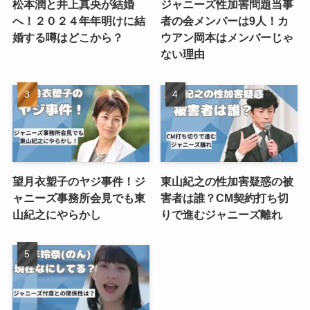
松本潤と井上真央が結婚
ジャニーズ性加害問題当事
へ！２０２４年年明けに結
者の会メンバーは9人！カ
婚する噂はどこから？
ウアン岡本はメンバーじゃ
ない理由
望月衣塑子のヤジ事件！ジ
東山紀之の性加害疑惑の被
ャニーズ事務所会見でも東
害者は誰？CM契約打ち切
山紀之にやらかし
りで進むジャニーズ離れ