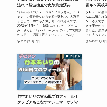
逃れ？脳波検査で免除判定済み
留年？高校
韓国の俳優のチェ・ジョンヒョプさん。１８
タレントの黒
６ｃｍの高身長ながら笑顔が素敵で、犬系男
んには騙され
子として日本でも人気が高い俳優さんです。
ントさんです。
2023年11月から二階堂ふみ（にかいどうふ
５年半かかっ
み）さんと『Eyes Love you』のドラマで共演
ました。黒木
が決定し、話題を呼んでいます。 そんな...
トに入っていま
2023年11月10日
2023年11月9日
アイドル
竹本あいりのWiki風プロフィール！
グラビアもこなすマシュマロボディ