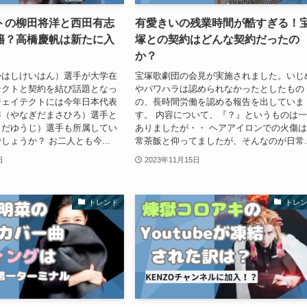
トの柳田将洋と西田有志
有愛きいの残業時間が酷すぎる！
籍？高橋慶帆は新たに入
塚との契約はどんな契約だったの
か？
かはしけいはん）選手が大学在
宝塚歌劇団の会見が実施されました。いじ
テクトと契約を結び話題となっ
やパワハラは認められなかったとしたもの
ジェイテクトには今年日本代表
の、長時間労働を認める報告を出していま
洋（やなぎだまさひろ）選手と
す。 内容について、『？』というものは
しだゆうじ）選手も所属してい
ありましたが・・ ヘアアイロンでの火傷
しょうか？ お二人とも今...
常茶飯と仰ってましたが、そんなのが日常..
日
2023年11月15日
トレンド
トレ