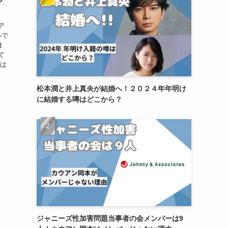
ア
ルで
ま
て
では
松本潤と井上真央が結婚へ！２０２４年年明け
に結婚する噂はどこから？
ジャニーズ性加害問題当事者の会メンバーは9