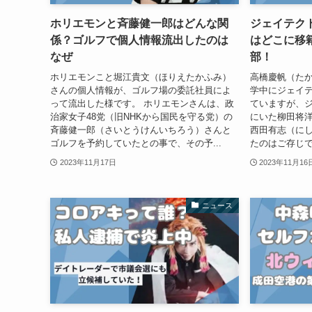
ホリエモンと斉藤健一郎はどんな関
ジェイテク
係？ゴルフで個人情報流出したのは
はどこに移
なぜ
部！
ホリエモンこと堀江貴文（ほりえたかふみ）
高橋慶帆（た
さんの個人情報が、ゴルフ場の委託社員によ
学中にジェイ
って流出した様です。 ホリエモンさんは、政
ていますが、
治家女子48党（旧NHKから国民を守る党）の
にいた柳田将
斉藤健一郎（さいとうけんいちろう）さんと
西田有志（に
ゴルフを予約していたとの事で、その予...
たのはご存じで
2023年11月17日
2023年11月16
ニュース