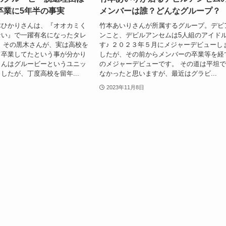
卒業に5年半の事実
メンバーは誰？どんなグループ？
木ひかりさんは、『オオカミく
竹本あいりさんが所属するグループ。デビ
ない』で一躍有名になったタレ
ンこと、デビルアンセムは5人組のアイド
 その黒木さんが、実は高校を
す♪ ２０２３年５月にメジャーデビューし
て卒業してたという事が分かり
したが、その前からメンバーの卒業等を経
さんはグルービーというユニッ
のメジャーデビューです。 その道は平坦
したが、丁度高校を留年...
なかったと思いますが、最近はグラビ...
2023年11月8日