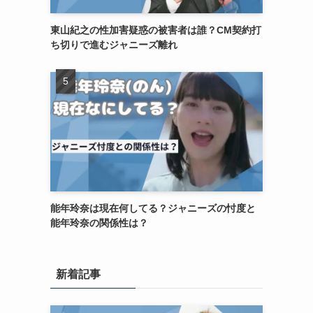
東山紀之の性加害疑惑の被害者は誰？CM契約打
ち切りで進むジャニーズ離れ
能年玲奈は現在何してる？ジャニーズの忖度と
能年玲奈の関係性は？
新着記事