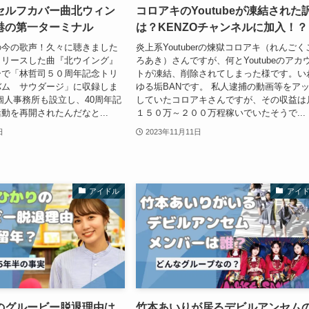
セルフカバー曲北ウィン
コロアキのYoutubeが凍結された
港の第一ターミナル
は？KENZOチャンネルに加入！？
の今の歌声！久々に聴きました
炎上系Youtuberの煉獄コロアキ（れんごく
年にリリースした曲『北ウイング』
ろあき）さんですが、何とYoutubeのアカ
ーで「林哲司５０周年記念トリ
トが凍結、削除されてしまった様です。い
バム サウダージ」に収録しま
ゆる垢BANです。 私人逮捕の動画等をア
個人事務所も設立し、40周年記
していたコロアキさんですが、その収益は
動を再開されたんだなと...
１５０万～２００万程稼いでいたそうで...
日
2023年11月11日
アイドル
アイ
のグルービー脱退理由は
竹本あいりが居るデビルアンセム