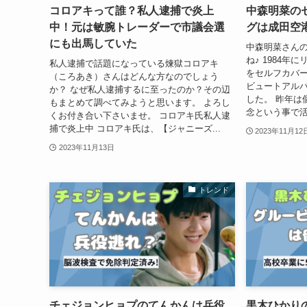
コロアキって誰？私人逮捕で炎上
中森明菜の
中！元は敏腕トレーダーで市議会選
グは成田空
にも出馬していた
中森明菜さん
ね♪ 1984
私人逮捕で話題になっている煉獄コロアキ
をセルフカバ
（ころあき）さんはどんな方なのでしょう
ビュートアル
か？ なぜ私人逮捕するに至ったのか？その辺
した。 昨年は
もまとめて調べてみようと思います。 よろし
念という事で活
くお付き合い下さいませ。 コロアキ氏私人逮
捕で炎上中 コロアキ氏は、【ジャニーズ...
2023年11月12
2023年11月13日
トレンド
チェジョンヒョプのてんかんは兵役
黒木ひかり