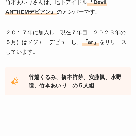
竹本あいりさんは、地下アイドル
『Devil
ANTHEMデビアン』
のメンバーです。
２０１７年に加入し、現在７年目。２０２３年の
５月にはメジャーデビューし、
「ar」
をリリース
しています。
竹越くるみ
、
橋本侑芽
、
安藤楓
、
水野
瞳
、
竹本あいり
の５人組