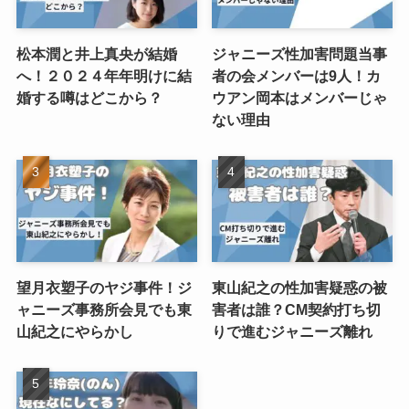
松本潤と井上真央が結婚
ジャニーズ性加害問題当事
へ！２０２４年年明けに結
者の会メンバーは9人！カ
婚する噂はどこから？
ウアン岡本はメンバーじゃ
ない理由
望月衣塑子のヤジ事件！ジ
東山紀之の性加害疑惑の被
ャニーズ事務所会見でも東
害者は誰？CM契約打ち切
山紀之にやらかし
りで進むジャニーズ離れ