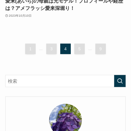
愛来(あいら)の母親は元モデル！プロフィールや経歴
は？アメフラッシ愛来深堀り！
2023年10月10日
1
...
3
4
5
...
9