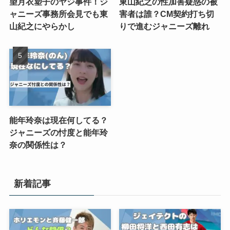
望月衣塑子のヤジ事件！ジ
東山紀之の性加害疑惑の被
ャニーズ事務所会見でも東
害者は誰？CM契約打ち切
山紀之にやらかし
りで進むジャニーズ離れ
能年玲奈は現在何してる？
ジャニーズの忖度と能年玲
奈の関係性は？
新着記事